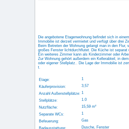
Die angebotene Etagenwohnung befindet sich in einem
Immobilie ist derzeit vermietet und verfügt über drei Z
Beim Betreten der Wohnung gelangt man in den Flur, v
großes Fenster lichtdurchflutet. Die Küche ist separa
Ein weiteres Zimmer kann als Kinderzimmer oder Arbe
Zur Wohnung gehört außerdem ein Kellerabteil, in de
oder eigener Stellplatz.. Die Lage der Immobilie ist z
t.
1
Etage:
3,57
Käuferprovision:
1
Anzahl Außenstellplätze:
1.0
Stellplätze:
15,59 m²
Nutzfläche:
1
Separate WCs:
Gas
Befeuerung:
Dusche, Fenster
Badausstattung: