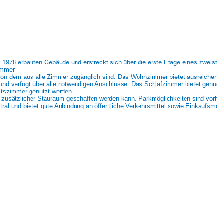
 1978 erbauten Gebäude und erstreckt sich über die erste Etage eines zwei
immer.
on dem aus alle Zimmer zugänglich sind. Das Wohnzimmer bietet ausreichend
t und verfügt über alle notwendigen Anschlüsse. Das Schlafzimmer bietet genug
itszimmer genutzt werden.
m zusätzlicher Stauraum geschaffen werden kann. Parkmöglichkeiten sind vo
entral und bietet gute Anbindung an öffentliche Verkehrsmittel sowie Einkauf