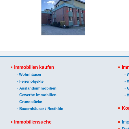
Immobilien kaufen
Imm
-
Wohnhäuser
-
-
-
Ferienobjekte
-
-
Auslandsimmobilien
-
-
Gewerbe Immobilien
-
Grundstücke
Ko
-
Bauernhäuser / Resthöfe
Immobiliensuche
Im