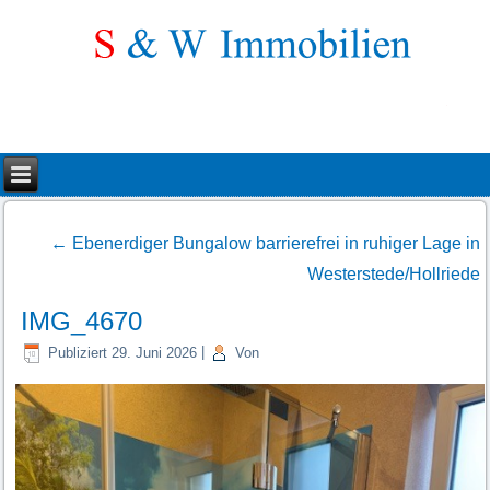
←
Ebenerdiger Bungalow barrierefrei in ruhiger Lage in
Westerstede/Hollriede
IMG_4670
Publiziert
29. Juni 2026
|
Von