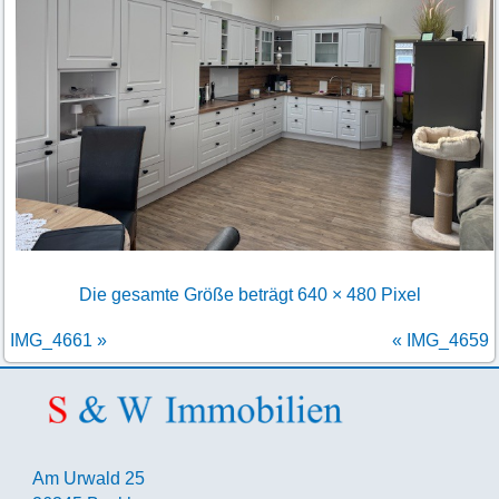
Die gesamte Größe beträgt
640 × 480
Pixel
IMG_4661
»
«
IMG_4659
Am Urwald 25