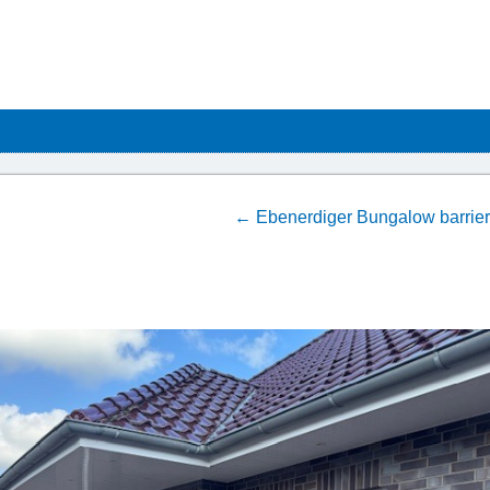
←
Ebenerdiger Bungalow barriere