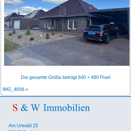
Die gesamte Größe beträgt
640 × 480
Pixel
IMG_4656
»
Am Urwald 25