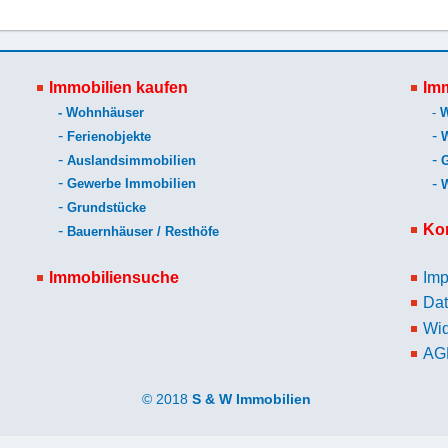
Immobilien kaufen
Imm
-
Wohnhäuser
-
-
-
Ferienobjekte
-
-
Auslandsimmobilien
-
-
Gewerbe Immobilien
-
Grundstücke
Ko
-
Bauernhäuser / Resthöfe
Immobiliensuche
Im
Dat
Wid
AG
© 2018
S & W Immobilien