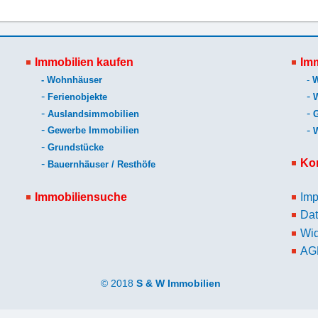
Immobilien kaufen
Imm
-
Wohnhäuser
-
-
-
Ferienobjekte
-
-
Auslandsimmobilien
-
-
Gewerbe Immobilien
-
Grundstücke
Ko
-
Bauernhäuser / Resthöfe
Immobiliensuche
Im
Dat
Wid
AG
© 2018
S & W Immobilien