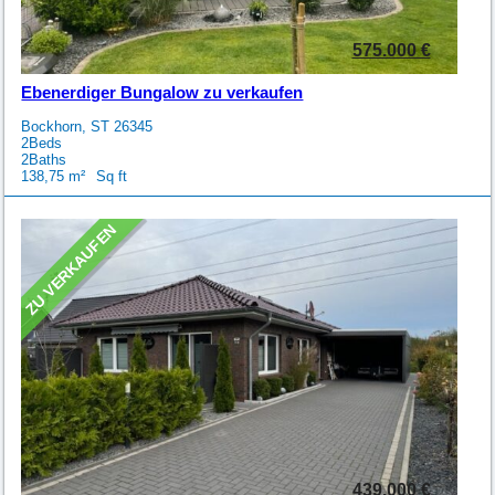
575.000 €
Ebenerdiger Bungalow zu verkaufen
Bockhorn, ST 26345
2
Beds
2
Baths
138,75
Sq ft
ZU VERKAUFEN
439.000 €