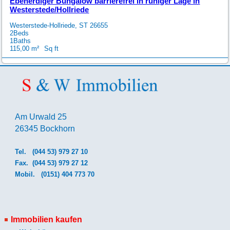
Ebenerdiger Bungalow barrierefrei in ruhiger Lage in
Westerstede/Hollriede
Westerstede-Hollriede, ST 26655
2
Beds
1
Baths
115,00
Sq ft
Am Urwald 25
26345 Bockhorn
Tel.
(044 53) 979 27 10
Fax. (044 53) 979 27 12
Mobil.
(0151) 404 773 70
Immobilien kaufen