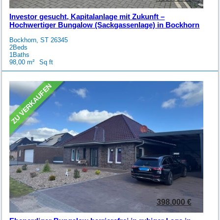
Investor gesucht, Kapitalanlage mit Zukunft –
Hochwertiger Bungalow (Sackgassenlage) in Bockhorn
Bockhorn, ST 26345
2
Beds
1
Baths
98,00
Sq ft
ZU VERKAUFEN
398.000 €